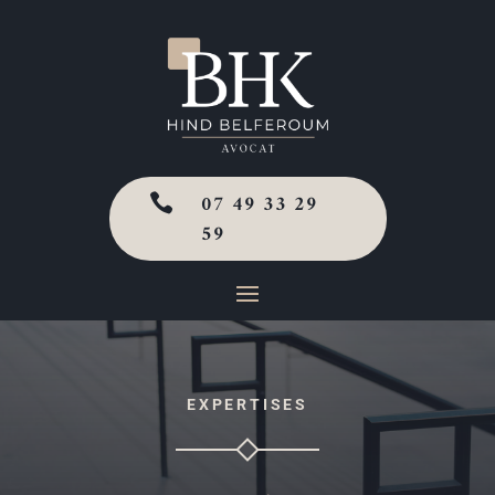
07 49 33 29

59
EXPERTISES