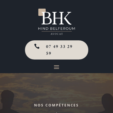
07 49 33 29

59
NOS COMPÉTENCES