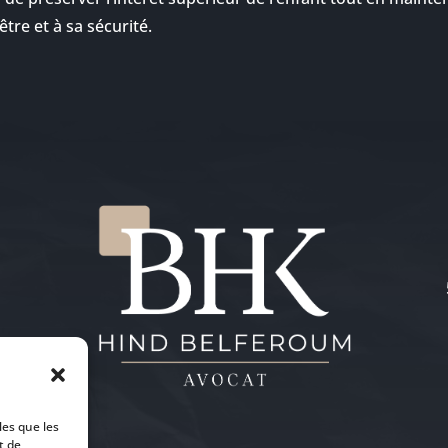
tre et à sa sécurité.
les que les
t de