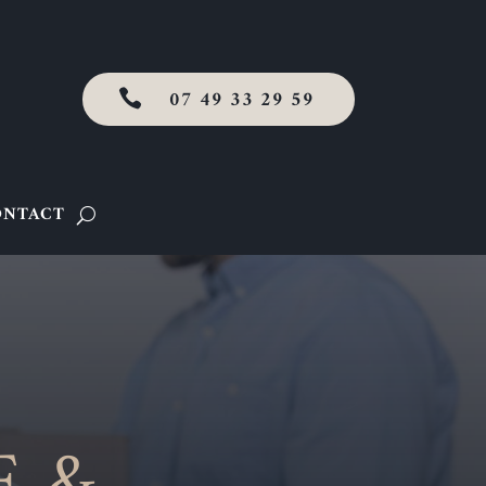
07 49 33 29 59

ONTACT