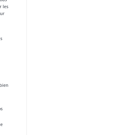
r les
our
us
mbien
os
ce