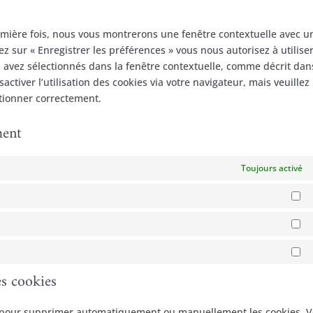
googl
servi
map
diver
remière fois, nous vous montrerons une fenêtre contextuelle avec u
ez sur « Enregistrer les préférences » vous nous autorisez à utiliser
 avez sélectionnés dans la fenêtre contextuelle, comme décrit dan
ctiver l’utilisation des cookies via votre navigateur, mais veuillez
ctionner correctement.
ment
Toujours activé
Pr
St
Ma
es cookies
et pour supprimer automatiquement ou manuellement les cookies. 