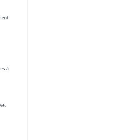
ement
ées à
ve.