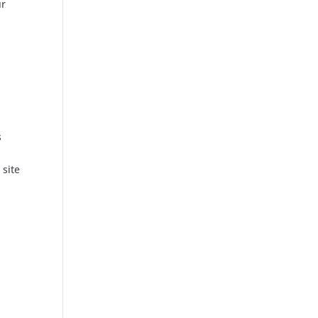
ur
s
e
 site