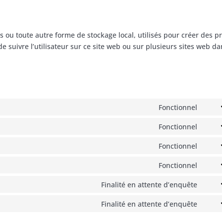
 ou toute autre forme de stockage local, utilisés pour créer des pr
u de suivre l’utilisateur sur ce site web ou sur plusieurs sites web d
Fonctionnel
Cons
to
Fonctionnel
Cons
servi
to
Fonctionnel
word
Cons
servi
to
Fonctionnel
comp
Cons
servi
to
Finalité en attente d’enquête
strip
Cons
servi
to
Finalité en attente d’enquête
word
Cons
servi
to