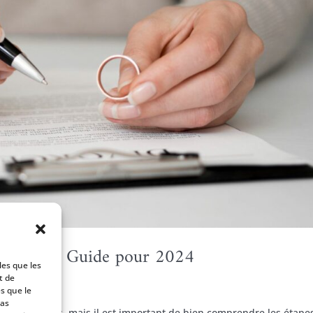
divorce : Guide pour 2024
les que les
t de
s que le
pas
mbreux couples, mais il est important de bien comprendre les étape