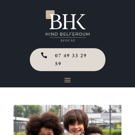
07 49 33 29

59