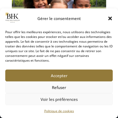
Gérer le consentement
Pour offrir les meilleures expériences, nous utilisons des technologies
telles que les cookies pour stocker et/ou accéder aux informations des
appareils. Le fait de consentir à ces technologies nous permettra de
L’intérêt supérieur de l’enfant : un principe
traiter des données telles que le comportement de navigation ou les ID
fondamental du droit familial
uniques sur ce site. Le fait de ne pas consentir ou de retirer son
28 Sep 2024
|
Droit de la famille
consentement peut avoir un effet négatif sur certaines
caractéristiques et fonctions.
Dans le cadre des procédures judiciaires impliquant
des mineurs, l’intérêt supérieur de l’enfant est un
Accepter
principe cardinal, qui guide les décisions de justice
et les pratiques des professionnels du droit. Ce
Refuser
principe, bien que souvent évoqué, mérite une
attention...
Voir les préférences
Politique de cookies