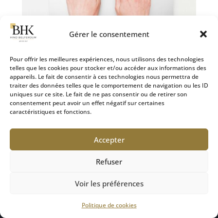
Gérer le consentement
Pour offrir les meilleures expériences, nous utilisons des technologies
telles que les cookies pour stocker et/ou accéder aux informations des
appareils. Le fait de consentir à ces technologies nous permettra de
Les conditions et la procédure de saisine de la
traiter des données telles que le comportement de navigation ou les ID
commission d’indemnisation des victimes d’infractions
uniques sur ce site. Le fait de ne pas consentir ou de retirer son
(CIVI)
consentement peut avoir un effet négatif sur certaines
28 Sep 2024
|
Défense des victimes
caractéristiques et fonctions.
Comment saisir la CIVI ? Conditions et procédure
Accepter
d’indemnisation des victimes d’infractions : La
Commission d’Indemnisation des Victimes
Refuser
d’Infractions (CIVI) est une instance créée pour
garantir aux victimes d’infractions pénales une...
Voir les préférences
Politique de cookies