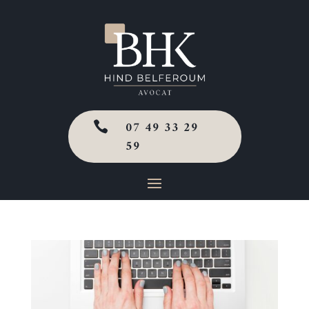
07 49 33 29

59