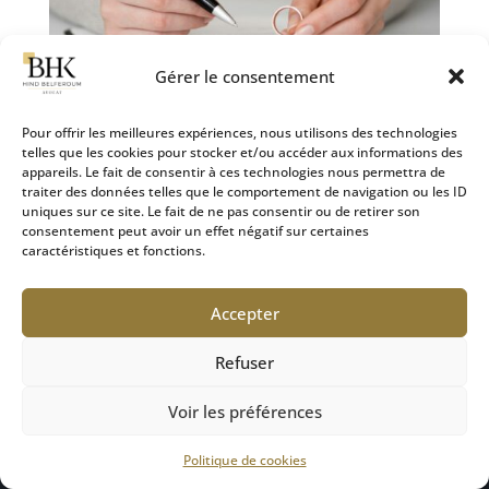
Gérer le consentement
Pour offrir les meilleures expériences, nous utilisons des technologies
telles que les cookies pour stocker et/ou accéder aux informations des
Comprendre la procédure de divorce : Guide pour
appareils. Le fait de consentir à ces technologies nous permettra de
2024
traiter des données telles que le comportement de navigation ou les ID
28 Sep 2024
|
Divorce
uniques sur ce site. Le fait de ne pas consentir ou de retirer son
consentement peut avoir un effet négatif sur certaines
caractéristiques et fonctions.
Le divorce est une étape difficile pour de nombreux
couples, mais il est important de bien comprendre
les étapes juridiques qui l’encadrent. Depuis la
Accepter
réforme du divorce en France, plusieurs
modifications ont été apportées à la procédure,
Refuser
facilitant dans certains cas...
Voir les préférences
Politique de cookies