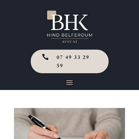
07 49 33 29

59