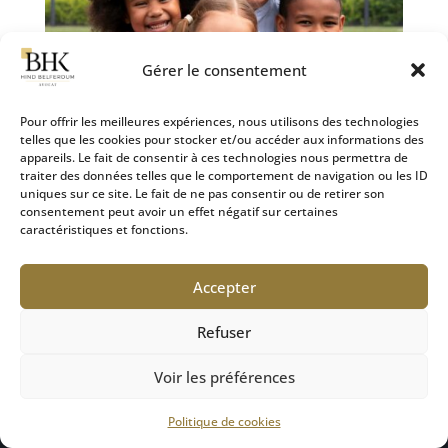
Gérer le consentement
Pour offrir les meilleures expériences, nous utilisons des technologies
telles que les cookies pour stocker et/ou accéder aux informations des
appareils. Le fait de consentir à ces technologies nous permettra de
L’intérêt supérieur de l’enfant : un principe
traiter des données telles que le comportement de navigation ou les ID
fondamental du droit familial
uniques sur ce site. Le fait de ne pas consentir ou de retirer son
28 Sep 2024
|
Droit de la famille
consentement peut avoir un effet négatif sur certaines
caractéristiques et fonctions.
Dans le cadre des procédures judiciaires impliquant
des mineurs, l’intérêt supérieur de l’enfant est un
Accepter
principe cardinal, qui guide les décisions de justice
et les pratiques des professionnels du droit. Ce
Refuser
principe, bien que souvent évoqué, mérite une
attention...
Voir les préférences
Politique de cookies