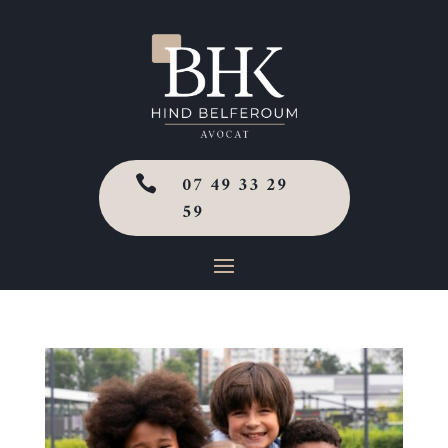
07 49 33 29

59