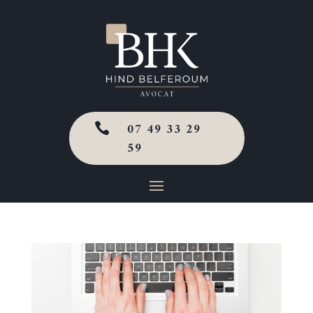
07 49 33 29

59