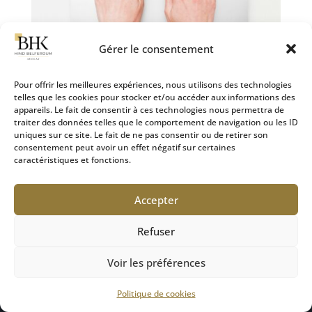
Gérer le consentement
Pour offrir les meilleures expériences, nous utilisons des technologies
telles que les cookies pour stocker et/ou accéder aux informations des
appareils. Le fait de consentir à ces technologies nous permettra de
Les conditions et la procédure de saisine de la
traiter des données telles que le comportement de navigation ou les ID
commission d’indemnisation des victimes d’infractions
uniques sur ce site. Le fait de ne pas consentir ou de retirer son
(CIVI)
consentement peut avoir un effet négatif sur certaines
28 Sep 2024
|
Défense des victimes
caractéristiques et fonctions.
Comment saisir la CIVI ? Conditions et procédure
Accepter
d’indemnisation des victimes d’infractions : La
Commission d’Indemnisation des Victimes
Refuser
d’Infractions (CIVI) est une instance créée pour
garantir aux victimes d’infractions pénales une...
Voir les préférences
Politique de cookies