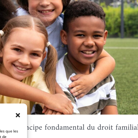
t : un principe fondamental du droit familia
les que les
t de