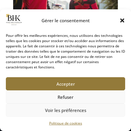
Gérer le consentement
Pour offrir les meilleures expériences, nous utilisons des technologies
telles que les cookies pour stocker et/ou accéder aux informations des
appareils. Le fait de consentir à ces technologies nous permettra de
L’importance d’un accompagnement spécialisé pour les
traiter des données telles que le comportement de navigation ou les ID
victimes de dommages corporels
uniques sur ce site. Le fait de ne pas consentir ou de retirer son
28 Sep 2024
|
Défense des victimes
consentement peut avoir un effet négatif sur certaines
caractéristiques et fonctions.
La diversité des systèmes d’indemnisation et des
procédures relatives aux dommages corporels rend
Accepter
indispensable l’accompagnement par des
professionnels qualifiés, en particulier par un avocat
Refuser
spécialisé en droit du dommage corporel. Bien que
la loi...
Voir les préférences
Politique de cookies