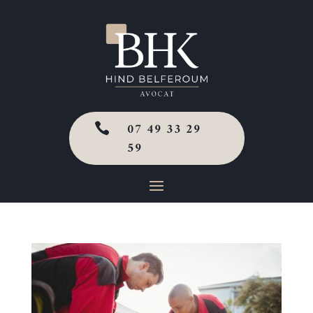
07 49 33 29

59