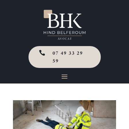
07 49 33 29

59