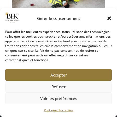
Gérer le consentement
Pour offrir les meilleures expériences, nous utilisons des technologies
telles que les cookies pour stocker et/ou accéder aux informations des
appareils. Le fait de consentir à ces technologies nous permettra de
Focus sur l’incidence professionnelle telle que définie
traiter des données telles que le comportement de navigation ou les ID
par la Cour de cassation
uniques sur ce site. Le fait de ne pas consentir ou de retirer son
28 Sep 2024
|
Défense des victimes
consentement peut avoir un effet négatif sur certaines
caractéristiques et fonctions.
L’incidence professionnelle désigne les séquelles
causées par un dommage corporel qui limitent les
Accepter
perspectives professionnelles d’une victime ou
rendent son travail antérieur plus fatigant ou
Refuser
difficile. Longtemps négligée ou confondue avec
d’autres...
Voir les préférences
Politique de cookies