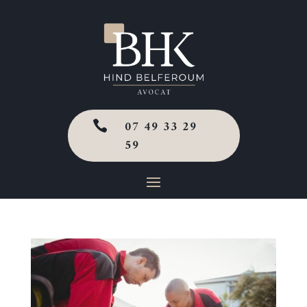
07 49 33 29

59