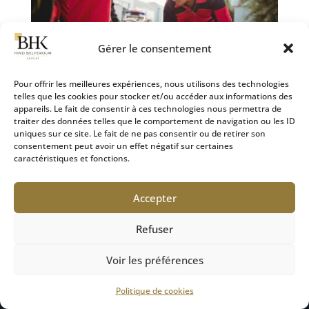
Gérer le consentement
Pour offrir les meilleures expériences, nous utilisons des technologies
telles que les cookies pour stocker et/ou accéder aux informations des
appareils. Le fait de consentir à ces technologies nous permettra de
L’importance d’un accompagnement spécialisé pour les
traiter des données telles que le comportement de navigation ou les ID
victimes de dommages corporels
uniques sur ce site. Le fait de ne pas consentir ou de retirer son
28 Sep 2024
|
Défense des victimes
consentement peut avoir un effet négatif sur certaines
caractéristiques et fonctions.
La diversité des systèmes d’indemnisation et des
procédures relatives aux dommages corporels rend
Accepter
indispensable l’accompagnement par des
professionnels qualifiés, en particulier par un avocat
Refuser
spécialisé en droit du dommage corporel. Bien que
la loi...
Voir les préférences
Politique de cookies