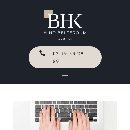
07 49 33 29

59