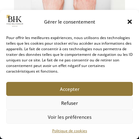
Gérer le consentement
Pour offrir les meilleures expériences, nous utilisons des technologies
telles que les cookies pour stocker et/ou accéder aux informations des
appareils. Le fait de consentir à ces technologies nous permettra de
Les conditions et la procédure de saisine de la
traiter des données telles que le comportement de navigation ou les ID
commission d’indemnisation des victimes d’infractions
uniques sur ce site. Le fait de ne pas consentir ou de retirer son
(CIVI)
consentement peut avoir un effet négatif sur certaines
28 Sep 2024
|
Défense des victimes
caractéristiques et fonctions.
Comment saisir la CIVI ? Conditions et procédure
Accepter
d’indemnisation des victimes d’infractions : La
Commission d’Indemnisation des Victimes
Refuser
d’Infractions (CIVI) est une instance créée pour
garantir aux victimes d’infractions pénales une...
Voir les préférences
Politique de cookies