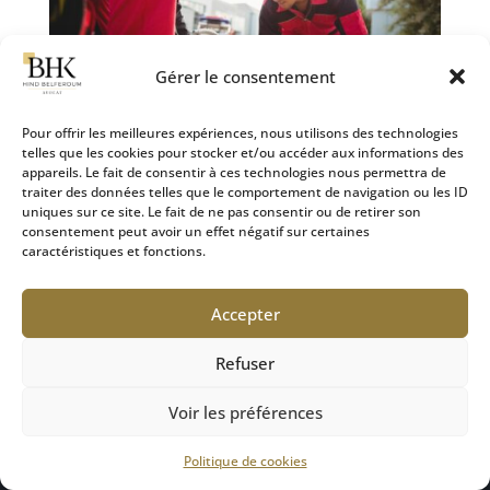
Gérer le consentement
Pour offrir les meilleures expériences, nous utilisons des technologies
telles que les cookies pour stocker et/ou accéder aux informations des
appareils. Le fait de consentir à ces technologies nous permettra de
L’importance d’un accompagnement spécialisé pour les
traiter des données telles que le comportement de navigation ou les ID
victimes de dommages corporels
uniques sur ce site. Le fait de ne pas consentir ou de retirer son
28 Sep 2024
|
Défense des victimes
consentement peut avoir un effet négatif sur certaines
caractéristiques et fonctions.
La diversité des systèmes d’indemnisation et des
procédures relatives aux dommages corporels rend
Accepter
indispensable l’accompagnement par des
professionnels qualifiés, en particulier par un avocat
Refuser
spécialisé en droit du dommage corporel. Bien que
la loi...
Voir les préférences
Politique de cookies