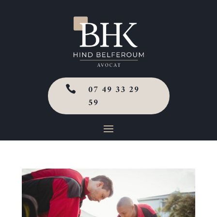
07 49 33 29

59