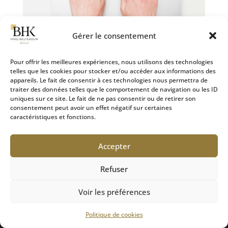
Gérer le consentement
Pour offrir les meilleures expériences, nous utilisons des technologies
telles que les cookies pour stocker et/ou accéder aux informations des
appareils. Le fait de consentir à ces technologies nous permettra de
Les conditions et la procédure de saisine de la
traiter des données telles que le comportement de navigation ou les ID
commission d’indemnisation des victimes d’infractions
uniques sur ce site. Le fait de ne pas consentir ou de retirer son
(CIVI)
consentement peut avoir un effet négatif sur certaines
28 Sep 2024
|
Défense des victimes
caractéristiques et fonctions.
Comment saisir la CIVI ? Conditions et procédure
Accepter
d’indemnisation des victimes d’infractions : La
Commission d’Indemnisation des Victimes
Refuser
d’Infractions (CIVI) est une instance créée pour
garantir aux victimes d’infractions pénales une...
Voir les préférences
Politique de cookies