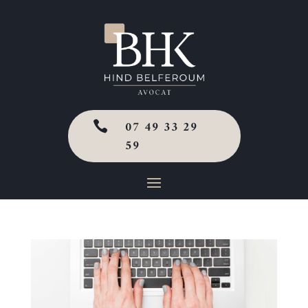
07 49 33 29

59