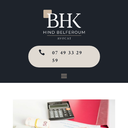
07 49 33 29

59