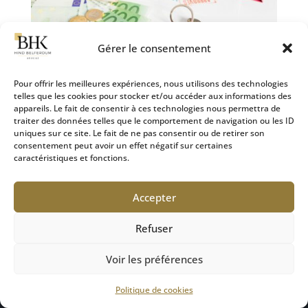
Gérer le consentement
Pour offrir les meilleures expériences, nous utilisons des technologies
telles que les cookies pour stocker et/ou accéder aux informations des
appareils. Le fait de consentir à ces technologies nous permettra de
La prestation compensatoire : un outil de rééquilibrage
traiter des données telles que le comportement de navigation ou les ID
des conditions de vie après le divorce
uniques sur ce site. Le fait de ne pas consentir ou de retirer son
28 Sep 2024
|
Divorce
consentement peut avoir un effet négatif sur certaines
caractéristiques et fonctions.
Inscrite à l’article 270 du Code civil, la prestation
compensatoire a pour objectif de corriger, autant
Accepter
que possible, les déséquilibres financiers créés par
la rupture du mariage dans les conditions de vie
Refuser
respectives des époux. De nature forfaitaire, elle
prend...
Voir les préférences
Politique de cookies