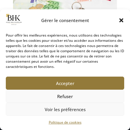
Gérer le consentement
Pour offrir les meilleures expériences, nous utilisons des technologies
telles que les cookies pour stocker et/ou accéder aux informations des
appareils. Le fait de consentir à ces technologies nous permettra de
La prestation compensatoire : un outil de rééquilibrage
traiter des données telles que le comportement de navigation ou les ID
des conditions de vie après le divorce
uniques sur ce site. Le fait de ne pas consentir ou de retirer son
28 Sep 2024
|
Divorce
consentement peut avoir un effet négatif sur certaines
caractéristiques et fonctions.
Inscrite à l’article 270 du Code civil, la prestation
compensatoire a pour objectif de corriger, autant
Accepter
que possible, les déséquilibres financiers créés par
la rupture du mariage dans les conditions de vie
Refuser
respectives des époux. De nature forfaitaire, elle
prend...
Voir les préférences
Politique de cookies